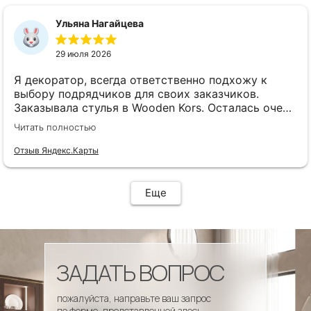
сроки, доставка..... Отличная работа!!!!! Спасибо
Вам!!!!
Ульяна Нагайцева
29 июля 2026
Я декоратор, всегда ответственно подхожу к
выбору подрядчиков для своих заказчиков.
Заказывала стулья в Wooden Kors. Осталась очень
довольна качеством, скоростью исполнения,
Читать полностью
доставкой! А особенно
клиентоориентированностью менеджеров. Все
Отзыв Яндекс.Карты
четко и профессионально. Стулья теперь
украшают один из ресторанов и радуют
удобством гостей! Особенно приятно было то, что
Еще
по запросу выслали образцы тканей обивки и я
смогла на месте подобрать цвет и качество,
сочетающееся с основным текстилем ресторана.
ЗАДАТЬ ВОПРОС
пожалуйста, направьте ваш запрос
по форме, представленной здесь.