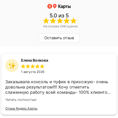
5.0
из 5
На основе 248 оценок
Оставить отзыв
Елена Волкова
1 августа 2026
Заказывала консоль и пуфик в прихожую- очень
довольна результатом!!!! Хочу отметить
слаженную работу всей команды- 100% клиенто
ориентированная команда!!!! При заказе
Читать полностью
внимательно слушают заказчика , что очень
облегчает подбор материала и цвета. Четкая
Отзыв Яндекс.Карты
организация всего процесса- эскиз, согласование,