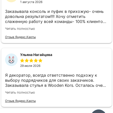
1 августа 2026
Заказывала консоль и пуфик в прихожую- очень
довольна результатом!!!! Хочу отметить
слаженную работу всей команды- 100% клиенто
ориентированная команда!!!! При заказе
Читать полностью
внимательно слушают заказчика , что очень
облегчает подбор материала и цвета. Четкая
Отзыв Яндекс.Карты
организация всего процесса- эскиз, согласование,
сроки, доставка..... Отличная работа!!!!! Спасибо
Вам!!!!
Ульяна Нагайцева
29 июля 2026
Я декоратор, всегда ответственно подхожу к
выбору подрядчиков для своих заказчиков.
Заказывала стулья в Wooden Kors. Осталась очень
довольна качеством, скоростью исполнения,
Читать полностью
доставкой! А особенно
клиентоориентированностью менеджеров. Все
Отзыв Яндекс.Карты
четко и профессионально. Стулья теперь
украшают один из ресторанов и радуют