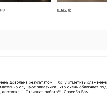
КЛАУДИ
ИВ
отметить слаженную работу всей команды- 100% клиенто
имательно слушают заказчика , что очень облегчает по
всего процесса- эскиз, согласование, сроки, доставка..... Отличная работа!!!!! Спасибо Вам!!!!