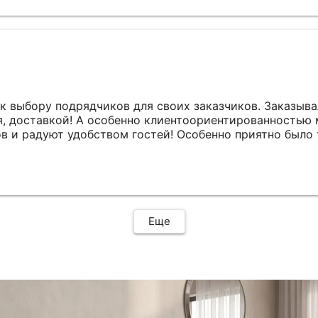
к выбору подрядчиков для своих заказчиков. Заказыва
, доставкой! А особенно клиентоориентированностью 
в и радуют удобством гостей! Особенно приятно было 
т и качество, сочетающееся с основным текстилем рест
Еще