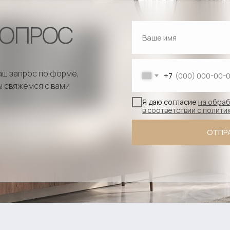
ВОПРОС
аш запрос по форме,
+7
ы свяжемся с вами
Я даю согласие
на обраб
в соответствии с полит
ОТПР