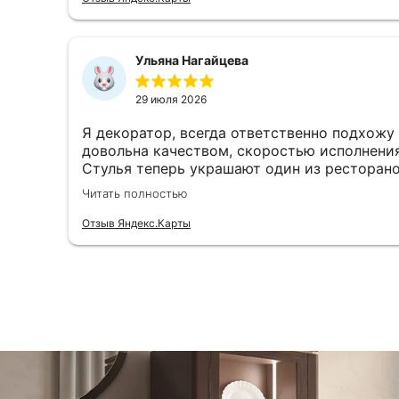
Ульяна Нагайцева
29 июля 2026
Я декоратор, всегда ответственно подхожу 
довольна качеством, скоростью исполнения
Стулья теперь украшают один из ресторано
обивки и я смогла на месте подобрать цве
Читать полностью
Отзыв Яндекс.Карты