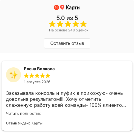
5.0
из 5
На основе 248 оценок
Оставить отзыв
Елена Волкова
1 августа 2026
Заказывала консоль и пуфик в прихожую- очень
довольна результатом!!!! Хочу отметить
слаженную работу всей команды- 100% клиенто
ориентированная команда!!!! При заказе
Читать полностью
внимательно слушают заказчика , что очень
облегчает подбор материала и цвета. Четкая
Отзыв Яндекс.Карты
организация всего процесса- эскиз, согласование,