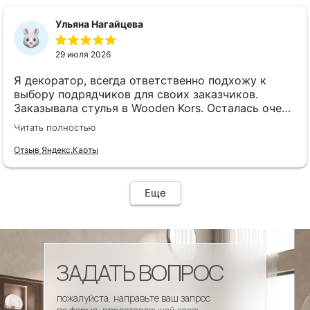
сроки, доставка..... Отличная работа!!!!! Спасибо
Вам!!!!
Ульяна Нагайцева
29 июля 2026
Я декоратор, всегда ответственно подхожу к
выбору подрядчиков для своих заказчиков.
Заказывала стулья в Wooden Kors. Осталась очень
довольна качеством, скоростью исполнения,
Читать полностью
доставкой! А особенно
клиентоориентированностью менеджеров. Все
Отзыв Яндекс.Карты
четко и профессионально. Стулья теперь
украшают один из ресторанов и радуют
удобством гостей! Особенно приятно было то, что
Еще
по запросу выслали образцы тканей обивки и я
смогла на месте подобрать цвет и качество,
сочетающееся с основным текстилем ресторана.
ЗАДАТЬ ВОПРОС
пожалуйста, направьте ваш запрос