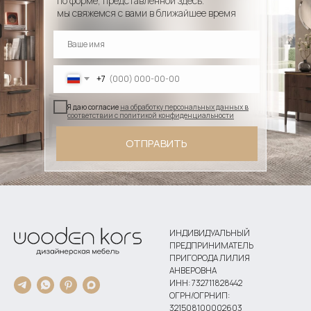
по форме, представленной здесь.
мы свяжемся с вами в ближайшее время
+7
Я даю согласие
на обработку персональных данных в
соответствии с политикой конфиденциальности
ОТПРАВИТЬ
ИНДИВИДУАЛЬНЫЙ
ПРЕДПРИНИМАТЕЛЬ
ПРИГОРОДА ЛИЛИЯ
АНВЕРОВНА
ИНН: 732711828442
ОГРН/ОГРНИП:
321508100002603