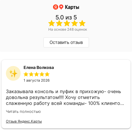
5.0
из 5
На основе 248 оценок
Оставить отзыв
Елена Волкова
1 августа 2026
Заказывала консоль и пуфик в прихожую- очень
довольна результатом!!!! Хочу отметить
слаженную работу всей команды- 100% клиенто
ориентированная команда!!!! При заказе
Читать полностью
внимательно слушают заказчика , что очень
облегчает подбор материала и цвета. Четкая
Отзыв Яндекс.Карты
организация всего процесса- эскиз, согласование,