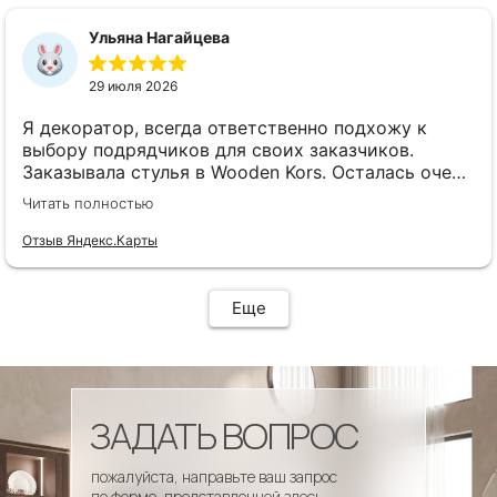
сроки, доставка..... Отличная работа!!!!! Спасибо
Вам!!!!
Ульяна Нагайцева
29 июля 2026
Я декоратор, всегда ответственно подхожу к
выбору подрядчиков для своих заказчиков.
Заказывала стулья в Wooden Kors. Осталась очень
довольна качеством, скоростью исполнения,
Читать полностью
доставкой! А особенно
клиентоориентированностью менеджеров. Все
Отзыв Яндекс.Карты
четко и профессионально. Стулья теперь
украшают один из ресторанов и радуют
удобством гостей! Особенно приятно было то, что
Еще
по запросу выслали образцы тканей обивки и я
смогла на месте подобрать цвет и качество,
сочетающееся с основным текстилем ресторана.
ЗАДАТЬ ВОПРОС
пожалуйста, направьте ваш запрос
по форме, представленной здесь.