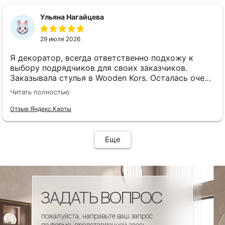
сроки, доставка..... Отличная работа!!!!! Спасибо
Вам!!!!
Ульяна Нагайцева
29 июля 2026
Я декоратор, всегда ответственно подхожу к
выбору подрядчиков для своих заказчиков.
Заказывала стулья в Wooden Kors. Осталась очень
довольна качеством, скоростью исполнения,
Читать полностью
доставкой! А особенно
клиентоориентированностью менеджеров. Все
Отзыв Яндекс.Карты
четко и профессионально. Стулья теперь
украшают один из ресторанов и радуют
удобством гостей! Особенно приятно было то, что
Еще
по запросу выслали образцы тканей обивки и я
смогла на месте подобрать цвет и качество,
сочетающееся с основным текстилем ресторана.
ЗАДАТЬ ВОПРОС
пожалуйста, направьте ваш запрос
по форме, представленной здесь.