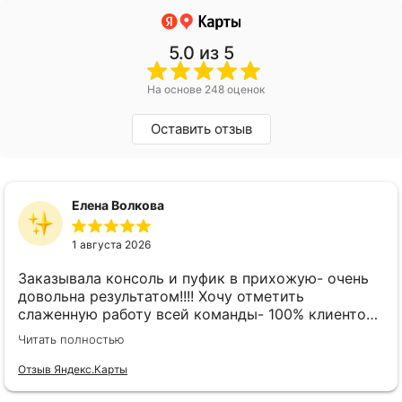
5.0
из 5
На основе 248 оценок
Оставить отзыв
Елена Волкова
1 августа 2026
Заказывала консоль и пуфик в прихожую- очень
довольна результатом!!!! Хочу отметить
слаженную работу всей команды- 100% клиенто
ориентированная команда!!!! При заказе
Читать полностью
внимательно слушают заказчика , что очень
облегчает подбор материала и цвета. Четкая
Отзыв Яндекс.Карты
организация всего процесса- эскиз, согласование,