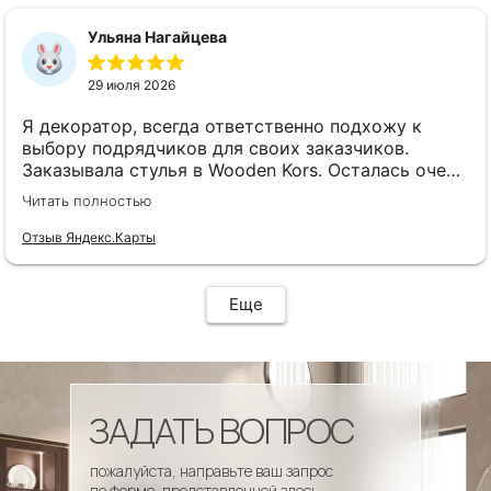
сроки, доставка..... Отличная работа!!!!! Спасибо
Вам!!!!
Ульяна Нагайцева
29 июля 2026
Я декоратор, всегда ответственно подхожу к
выбору подрядчиков для своих заказчиков.
Заказывала стулья в Wooden Kors. Осталась очень
довольна качеством, скоростью исполнения,
Читать полностью
доставкой! А особенно
клиентоориентированностью менеджеров. Все
Отзыв Яндекс.Карты
четко и профессионально. Стулья теперь
украшают один из ресторанов и радуют
удобством гостей! Особенно приятно было то, что
Еще
по запросу выслали образцы тканей обивки и я
смогла на месте подобрать цвет и качество,
сочетающееся с основным текстилем ресторана.
ЗАДАТЬ ВОПРОС
пожалуйста, направьте ваш запрос
по форме, представленной здесь.