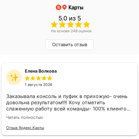
5.0
из 5
На основе 248 оценок
Оставить отзыв
Елена Волкова
1 августа 2026
Заказывала консоль и пуфик в прихожую- очень
довольна результатом!!!! Хочу отметить
слаженную работу всей команды- 100% клиенто
ориентированная команда!!!! При заказе
Читать полностью
внимательно слушают заказчика , что очень
облегчает подбор материала и цвета. Четкая
Отзыв Яндекс.Карты
организация всего процесса- эскиз, согласование,