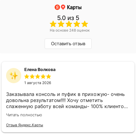
5.0
из 5
На основе 248 оценок
Оставить отзыв
Елена Волкова
1 августа 2026
Заказывала консоль и пуфик в прихожую- очень
довольна результатом!!!! Хочу отметить
слаженную работу всей команды- 100% клиенто
ориентированная команда!!!! При заказе
Читать полностью
внимательно слушают заказчика , что очень
облегчает подбор материала и цвета. Четкая
Отзыв Яндекс.Карты
организация всего процесса- эскиз, согласование,