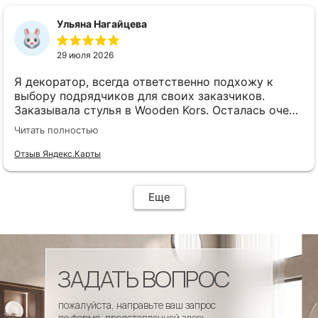
сроки, доставка..... Отличная работа!!!!! Спасибо
Вам!!!!
Ульяна Нагайцева
29 июля 2026
Я декоратор, всегда ответственно подхожу к
выбору подрядчиков для своих заказчиков.
Заказывала стулья в Wooden Kors. Осталась очень
довольна качеством, скоростью исполнения,
Читать полностью
доставкой! А особенно
клиентоориентированностью менеджеров. Все
Отзыв Яндекс.Карты
четко и профессионально. Стулья теперь
украшают один из ресторанов и радуют
удобством гостей! Особенно приятно было то, что
Еще
по запросу выслали образцы тканей обивки и я
смогла на месте подобрать цвет и качество,
сочетающееся с основным текстилем ресторана.
ЗАДАТЬ ВОПРОС
пожалуйста, направьте ваш запрос
по форме, представленной здесь.