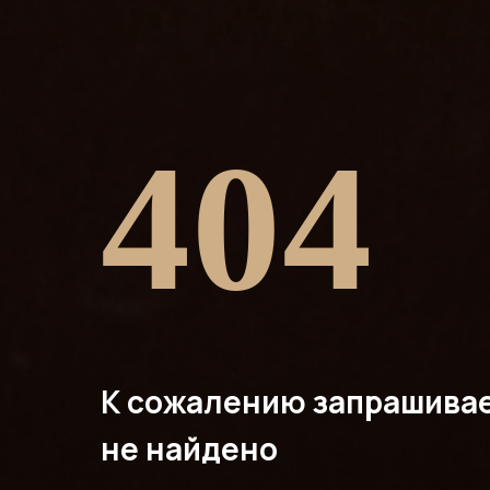
404
К сожалению запрашива
не найдено