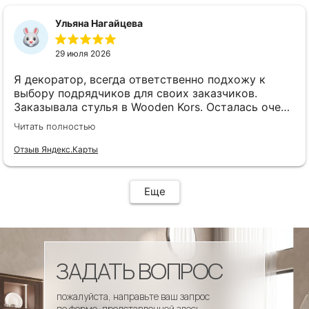
сроки, доставка..... Отличная работа!!!!! Спасибо
Вам!!!!
Ульяна Нагайцева
29 июля 2026
Я декоратор, всегда ответственно подхожу к
выбору подрядчиков для своих заказчиков.
Заказывала стулья в Wooden Kors. Осталась очень
довольна качеством, скоростью исполнения,
Читать полностью
доставкой! А особенно
клиентоориентированностью менеджеров. Все
Отзыв Яндекс.Карты
четко и профессионально. Стулья теперь
украшают один из ресторанов и радуют
удобством гостей! Особенно приятно было то, что
Еще
по запросу выслали образцы тканей обивки и я
смогла на месте подобрать цвет и качество,
сочетающееся с основным текстилем ресторана.
ЗАДАТЬ ВОПРОС
пожалуйста, направьте ваш запрос
по форме, представленной здесь.