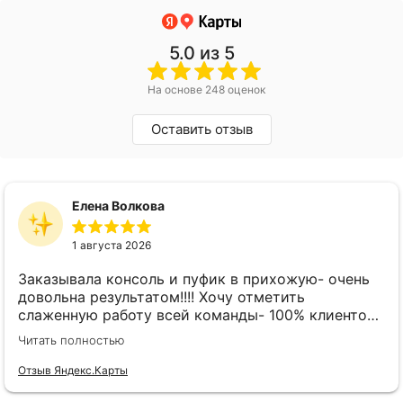
5.0
из 5
На основе 248 оценок
Оставить отзыв
Елена Волкова
1 августа 2026
Заказывала консоль и пуфик в прихожую- очень
довольна результатом!!!! Хочу отметить
слаженную работу всей команды- 100% клиенто
ориентированная команда!!!! При заказе
Читать полностью
внимательно слушают заказчика , что очень
облегчает подбор материала и цвета. Четкая
Отзыв Яндекс.Карты
организация всего процесса- эскиз, согласование,