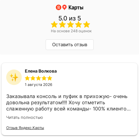
5.0
из 5
На основе 248 оценок
Оставить отзыв
Елена Волкова
1 августа 2026
Заказывала консоль и пуфик в прихожую- очень
довольна результатом!!!! Хочу отметить
слаженную работу всей команды- 100% клиенто
ориентированная команда!!!! При заказе
Читать полностью
внимательно слушают заказчика , что очень
облегчает подбор материала и цвета. Четкая
Отзыв Яндекс.Карты
организация всего процесса- эскиз, согласование,