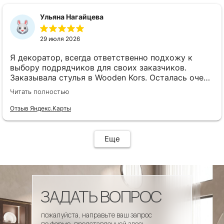
сроки, доставка..... Отличная работа!!!!! Спасибо
Вам!!!!
Ульяна Нагайцева
29 июля 2026
Я декоратор, всегда ответственно подхожу к
выбору подрядчиков для своих заказчиков.
Заказывала стулья в Wooden Kors. Осталась очень
довольна качеством, скоростью исполнения,
Читать полностью
доставкой! А особенно
клиентоориентированностью менеджеров. Все
Отзыв Яндекс.Карты
четко и профессионально. Стулья теперь
украшают один из ресторанов и радуют
удобством гостей! Особенно приятно было то, что
Еще
по запросу выслали образцы тканей обивки и я
смогла на месте подобрать цвет и качество,
сочетающееся с основным текстилем ресторана.
ЗАДАТЬ ВОПРОС
пожалуйста, направьте ваш запрос
по форме, представленной здесь.