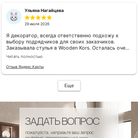
сроки, доставка..... Отличная работа!!!!! Спасибо
Вам!!!!
Ульяна Нагайцева
29 июля 2026
Я декоратор, всегда ответственно подхожу к
выбору подрядчиков для своих заказчиков.
Заказывала стулья в Wooden Kors. Осталась очень
довольна качеством, скоростью исполнения,
Читать полностью
доставкой! А особенно
клиентоориентированностью менеджеров. Все
Отзыв Яндекс.Карты
четко и профессионально. Стулья теперь
украшают один из ресторанов и радуют
удобством гостей! Особенно приятно было то, что
Еще
по запросу выслали образцы тканей обивки и я
смогла на месте подобрать цвет и качество,
сочетающееся с основным текстилем ресторана.
ЗАДАТЬ ВОПРОС
пожалуйста, направьте ваш запрос
по форме, представленной здесь.