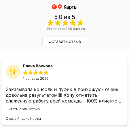
5.0
из 5
На основе 248 оценок
Оставить отзыв
Елена Волкова
1 августа 2026
Заказывала консоль и пуфик в прихожую- очень
довольна результатом!!!! Хочу отметить
слаженную работу всей команды- 100% клиенто
ориентированная команда!!!! При заказе
Читать полностью
внимательно слушают заказчика , что очень
облегчает подбор материала и цвета. Четкая
Отзыв Яндекс.Карты
организация всего процесса- эскиз, согласование,