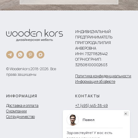
ИНДИВИДУАЛЬНЫЙ
ПРЕДПРИНИМАТЕЛЬ
ПРИГОРОДА ЛИЛИЯ
АНВЕРОВНА
ИНН: 732711828442
ОГРН/ОГРНИП:
321508100002603
© Woodenkors 2018-2026. Все
права защищены
Политика конфиденциальности
Информация об оферте
ИНФОРМАЦИЯ
КОНТАКТЫ
Доставка и оплата
+7 (495) 445-38-49
О компании
Сотрудничество
г. Москва
ТЦ КРИСТАЛЛ, 2 этаж,
ул. Марксисткая, д. 38, 2 этаж
wooden.kors@yandex.ru