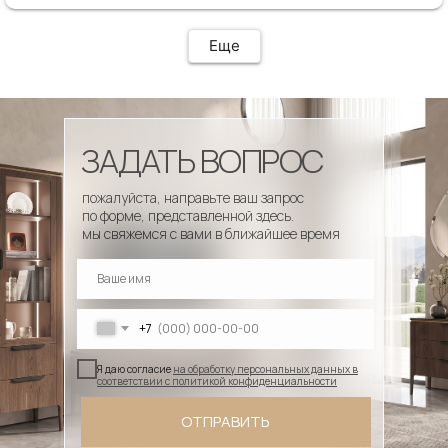
четко и профессионально. Стулья теперь
украшают один из ресторанов и радуют
удобством гостей! Особенно приятно было то, что
Еще
по запросу выслали образцы тканей обивки и я
смогла на месте подобрать цвет и качество,
сочетающееся с основным текстилем ресторана.
ЗАДАТЬ ВОПРОС
пожалуйста, направьте ваш запрос
по форме, представленной здесь.
мы свяжемся с вами в ближайшее время
+7
Я даю согласие
на обработку персональных данных в
соответствии с политикой конфиденциальности
ОТПРАВИТЬ