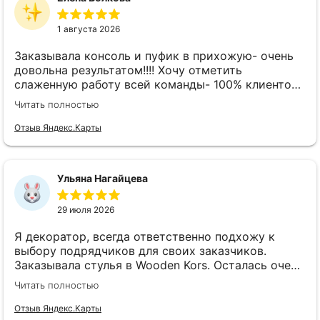
1 августа 2026
Заказывала консоль и пуфик в прихожую- очень
довольна результатом!!!! Хочу отметить
слаженную работу всей команды- 100% клиенто
ориентированная команда!!!! При заказе
Читать полностью
внимательно слушают заказчика , что очень
облегчает подбор материала и цвета. Четкая
Отзыв Яндекс.Карты
организация всего процесса- эскиз, согласование,
сроки, доставка..... Отличная работа!!!!! Спасибо
Вам!!!!
Ульяна Нагайцева
29 июля 2026
Я декоратор, всегда ответственно подхожу к
выбору подрядчиков для своих заказчиков.
Заказывала стулья в Wooden Kors. Осталась очень
довольна качеством, скоростью исполнения,
Читать полностью
доставкой! А особенно
клиентоориентированностью менеджеров. Все
Отзыв Яндекс.Карты