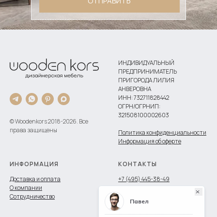
ОТПРАВИТЬ
ИНДИВИДУАЛЬНЫЙ
ПРЕДПРИНИМАТЕЛЬ
ПРИГОРОДА ЛИЛИЯ
АНВЕРОВНА
ИНН: 732711828442
ОГРН/ОГРНИП:
321508100002603
© Woodenkors 2018-2026. Все
права защищены
Политика конфиденциальности
Информация об оферте
ИНФОРМАЦИЯ
КОНТАКТЫ
Доставка и оплата
+7 (495) 445-38-49
О компании
Сотрудничество
г. Москва
ТЦ КРИСТАЛЛ, 2 этаж,
ул. Марксисткая, д. 38, 2 этаж