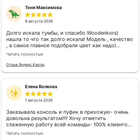
Тоня Максимова
8 августа 2026
Долго искала тумбы, и спасибо Woodenkors)
нашла то что так долго искала! Модель , качество
, а самое главное подобрали цвет как надо)
спасибо большое! Отдельное спасибо Виктору!
Читать полностью
Отзыв Яндекс.Карты
Елена Волкова
1 августа 2026
Заказывала консоль и пуфик в прихожую- очень
довольна результатом!!!! Хочу отметить
слаженную работу всей команды- 100% клиенто
ориентированная команда!!!! При заказе
Читать полностью
внимательно слушают заказчика , что очень