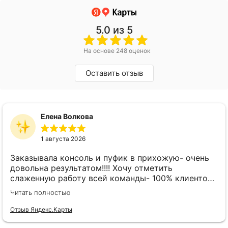
5.0
из 5
На основе 248 оценок
Оставить отзыв
Елена Волкова
1 августа 2026
Заказывала консоль и пуфик в прихожую- очень
довольна результатом!!!! Хочу отметить
слаженную работу всей команды- 100% клиенто
ориентированная команда!!!! При заказе
Читать полностью
внимательно слушают заказчика , что очень
облегчает подбор материала и цвета. Четкая
Отзыв Яндекс.Карты
организация всего процесса- эскиз, согласование,