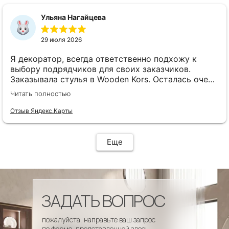
сроки, доставка..... Отличная работа!!!!! Спасибо
Вам!!!!
Ульяна Нагайцева
29 июля 2026
Я декоратор, всегда ответственно подхожу к
выбору подрядчиков для своих заказчиков.
Заказывала стулья в Wooden Kors. Осталась очень
довольна качеством, скоростью исполнения,
Читать полностью
доставкой! А особенно
клиентоориентированностью менеджеров. Все
Отзыв Яндекс.Карты
четко и профессионально. Стулья теперь
украшают один из ресторанов и радуют
удобством гостей! Особенно приятно было то, что
Еще
по запросу выслали образцы тканей обивки и я
смогла на месте подобрать цвет и качество,
сочетающееся с основным текстилем ресторана.
ЗАДАТЬ ВОПРОС
пожалуйста, направьте ваш запрос
по форме, представленной здесь.