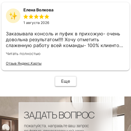
Елена Волкова
1 августа 2026
Заказывала консоль и пуфик в прихожую- очень
довольна результатом!!!! Хочу отметить
слаженную работу всей команды- 100% клиенто
ориентированная команда!!!! При заказе
Читать полностью
внимательно слушают заказчика , что очень
облегчает подбор материала и цвета. Четкая
Отзыв Яндекс.Карты
организация всего процесса- эскиз, согласование,
сроки, доставка..... Отличная работа!!!!! Спасибо
Вам!!!!
Еще
ЗАДАТЬ ВОПРОС
пожалуйста, направьте ваш запрос
по форме, представленной здесь.