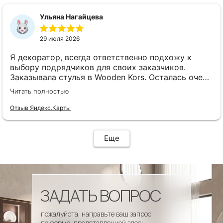
сроки, доставка..... Отличная работа!!!!! Спасибо
Вам!!!!
Ульяна Нагайцева
29 июля 2026
Я декоратор, всегда ответственно подхожу к
выбору подрядчиков для своих заказчиков.
Заказывала стулья в Wooden Kors. Осталась очень
довольна качеством, скоростью исполнения,
Читать полностью
доставкой! А особенно
клиентоориентированностью менеджеров. Все
Отзыв Яндекс.Карты
четко и профессионально. Стулья теперь
украшают один из ресторанов и радуют
удобством гостей! Особенно приятно было то, что
Еще
по запросу выслали образцы тканей обивки и я
смогла на месте подобрать цвет и качество,
сочетающееся с основным текстилем ресторана.
ЗАДАТЬ ВОПРОС
пожалуйста, направьте ваш запрос
по форме, представленной здесь.