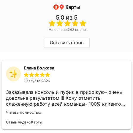
5.0
из 5
На основе 248 оценок
Оставить отзыв
Елена Волкова
1 августа 2026
Заказывала консоль и пуфик в прихожую- очень
довольна результатом!!!! Хочу отметить
слаженную работу всей команды- 100% клиенто
ориентированная команда!!!! При заказе
Читать полностью
внимательно слушают заказчика , что очень
облегчает подбор материала и цвета. Четкая
Отзыв Яндекс.Карты
организация всего процесса- эскиз, согласование,