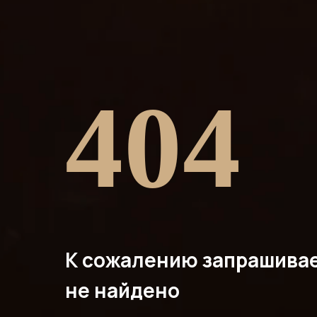
404
К сожалению запрашива
не найдено