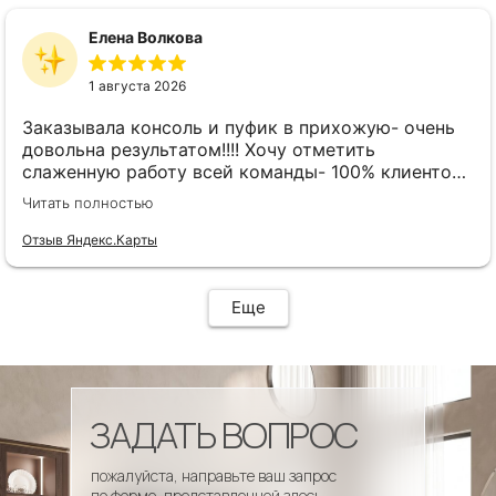
Елена Волкова
1 августа 2026
Заказывала консоль и пуфик в прихожую- очень
довольна результатом!!!! Хочу отметить
слаженную работу всей команды- 100% клиенто
ориентированная команда!!!! При заказе
Читать полностью
внимательно слушают заказчика , что очень
облегчает подбор материала и цвета. Четкая
Отзыв Яндекс.Карты
организация всего процесса- эскиз, согласование,
сроки, доставка..... Отличная работа!!!!! Спасибо
Вам!!!!
Еще
ЗАДАТЬ ВОПРОС
пожалуйста, направьте ваш запрос
по форме, представленной здесь.