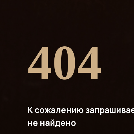
404
К сожалению запрашива
не найдено