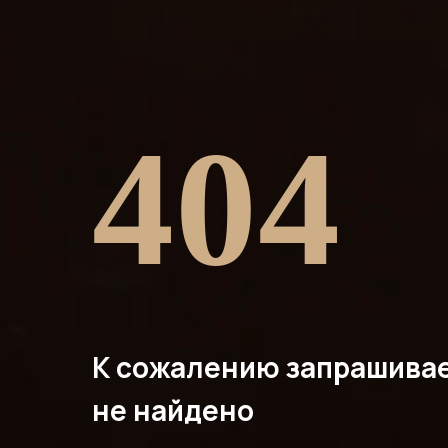
404
К сожалению запрашива
не найдено