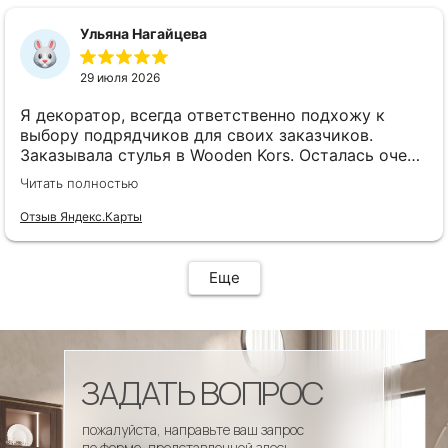
сроки, доставка..... Отличная работа!!!!! Спасибо
Вам!!!!
Ульяна Нагайцева
29 июля 2026
Я декоратор, всегда ответственно подхожу к
выбору подрядчиков для своих заказчиков.
Заказывала стулья в Wooden Kors. Осталась очень
довольна качеством, скоростью исполнения,
Читать полностью
доставкой! А особенно
клиентоориентированностью менеджеров. Все
Отзыв Яндекс.Карты
четко и профессионально. Стулья теперь
украшают один из ресторанов и радуют
удобством гостей! Особенно приятно было то, что
Еще
по запросу выслали образцы тканей обивки и я
смогла на месте подобрать цвет и качество,
сочетающееся с основным текстилем ресторана.
ЗАДАТЬ ВОПРОС
пожалуйста, направьте ваш запрос
по форме, представленной здесь.