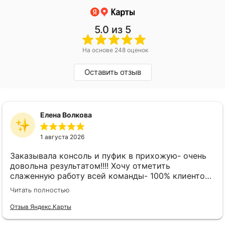
5.0
из 5
На основе 248 оценок
Оставить отзыв
Елена Волкова
1 августа 2026
Заказывала консоль и пуфик в прихожую- очень
довольна результатом!!!! Хочу отметить
слаженную работу всей команды- 100% клиенто
ориентированная команда!!!! При заказе
Читать полностью
внимательно слушают заказчика , что очень
облегчает подбор материала и цвета. Четкая
Отзыв Яндекс.Карты
организация всего процесса- эскиз, согласование,