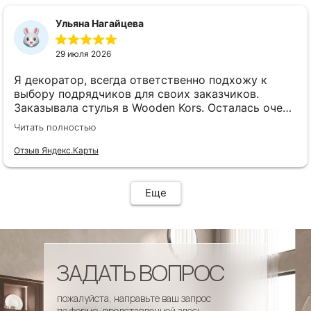
сроки, доставка..... Отличная работа!!!!! Спасибо
Вам!!!!
Ульяна Нагайцева
29 июля 2026
Я декоратор, всегда ответственно подхожу к
выбору подрядчиков для своих заказчиков.
Заказывала стулья в Wooden Kors. Осталась очень
довольна качеством, скоростью исполнения,
Читать полностью
доставкой! А особенно
клиентоориентированностью менеджеров. Все
Отзыв Яндекс.Карты
четко и профессионально. Стулья теперь
украшают один из ресторанов и радуют
удобством гостей! Особенно приятно было то, что
Еще
по запросу выслали образцы тканей обивки и я
смогла на месте подобрать цвет и качество,
сочетающееся с основным текстилем ресторана.
ЗАДАТЬ ВОПРОС
пожалуйста, направьте ваш запрос
по форме, представленной здесь.