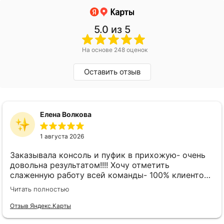
5.0
из 5
На основе 248 оценок
Оставить отзыв
Елена Волкова
1 августа 2026
Заказывала консоль и пуфик в прихожую- очень
довольна результатом!!!! Хочу отметить
слаженную работу всей команды- 100% клиенто
ориентированная команда!!!! При заказе
Читать полностью
внимательно слушают заказчика , что очень
облегчает подбор материала и цвета. Четкая
Отзыв Яндекс.Карты
организация всего процесса- эскиз, согласование,