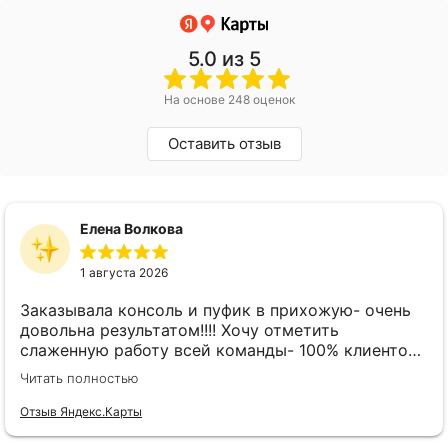
5.0
из 5
На основе 248 оценок
Оставить отзыв
Елена Волкова
1 августа 2026
Заказывала консоль и пуфик в прихожую- очень
довольна результатом!!!! Хочу отметить
слаженную работу всей команды- 100% клиенто
ориентированная команда!!!! При заказе
Читать полностью
внимательно слушают заказчика , что очень
облегчает подбор материала и цвета. Четкая
Отзыв Яндекс.Карты
организация всего процесса- эскиз, согласование,