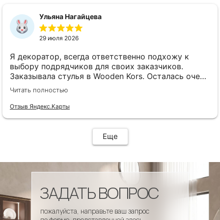
сроки, доставка..... Отличная работа!!!!! Спасибо
Вам!!!!
Ульяна Нагайцева
29 июля 2026
Я декоратор, всегда ответственно подхожу к
выбору подрядчиков для своих заказчиков.
Заказывала стулья в Wooden Kors. Осталась очень
довольна качеством, скоростью исполнения,
Читать полностью
доставкой! А особенно
клиентоориентированностью менеджеров. Все
Отзыв Яндекс.Карты
четко и профессионально. Стулья теперь
украшают один из ресторанов и радуют
удобством гостей! Особенно приятно было то, что
Еще
по запросу выслали образцы тканей обивки и я
смогла на месте подобрать цвет и качество,
сочетающееся с основным текстилем ресторана.
ЗАДАТЬ ВОПРОС
пожалуйста, направьте ваш запрос
по форме, представленной здесь.