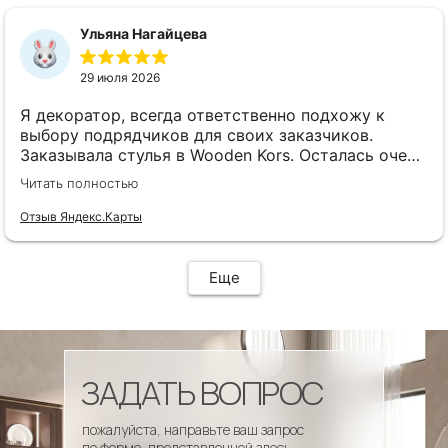
сроки, доставка..... Отличная работа!!!!! Спасибо
Вам!!!!
Ульяна Нагайцева
29 июля 2026
Я декоратор, всегда ответственно подхожу к
выбору подрядчиков для своих заказчиков.
Заказывала стулья в Wooden Kors. Осталась очень
довольна качеством, скоростью исполнения,
Читать полностью
доставкой! А особенно
клиентоориентированностью менеджеров. Все
Отзыв Яндекс.Карты
четко и профессионально. Стулья теперь
украшают один из ресторанов и радуют
удобством гостей! Особенно приятно было то, что
Еще
по запросу выслали образцы тканей обивки и я
смогла на месте подобрать цвет и качество,
сочетающееся с основным текстилем ресторана.
ЗАДАТЬ ВОПРОС
пожалуйста, направьте ваш запрос
по форме, представленной здесь.