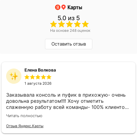
5.0
из 5
На основе 248 оценок
Оставить отзыв
Елена Волкова
1 августа 2026
Заказывала консоль и пуфик в прихожую- очень
довольна результатом!!!! Хочу отметить
слаженную работу всей команды- 100% клиенто
ориентированная команда!!!! При заказе
Читать полностью
внимательно слушают заказчика , что очень
облегчает подбор материала и цвета. Четкая
Отзыв Яндекс.Карты
организация всего процесса- эскиз, согласование,