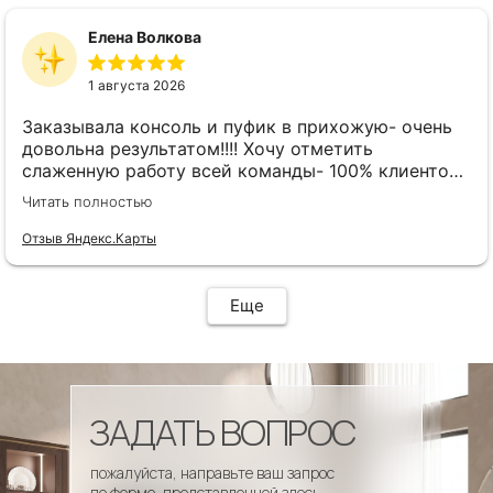
Елена Волкова
1 августа 2026
Заказывала консоль и пуфик в прихожую- очень
довольна результатом!!!! Хочу отметить
слаженную работу всей команды- 100% клиенто
ориентированная команда!!!! При заказе
Читать полностью
внимательно слушают заказчика , что очень
облегчает подбор материала и цвета. Четкая
Отзыв Яндекс.Карты
организация всего процесса- эскиз, согласование,
сроки, доставка..... Отличная работа!!!!! Спасибо
Вам!!!!
Еще
ЗАДАТЬ ВОПРОС
пожалуйста, направьте ваш запрос
по форме, представленной здесь.