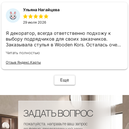
сроки, доставка..... Отличная работа!!!!! Спасибо
Вам!!!!
Ульяна Нагайцева
29 июля 2026
Я декоратор, всегда ответственно подхожу к
выбору подрядчиков для своих заказчиков.
Заказывала стулья в Wooden Kors. Осталась очень
довольна качеством, скоростью исполнения,
Читать полностью
доставкой! А особенно
клиентоориентированностью менеджеров. Все
Отзыв Яндекс.Карты
четко и профессионально. Стулья теперь
украшают один из ресторанов и радуют
удобством гостей! Особенно приятно было то, что
Еще
по запросу выслали образцы тканей обивки и я
смогла на месте подобрать цвет и качество,
сочетающееся с основным текстилем ресторана.
ЗАДАТЬ ВОПРОС
пожалуйста, направьте ваш запрос
по форме, представленной здесь.