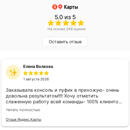
5.0
из 5
На основе 248 оценок
Оставить отзыв
Елена Волкова
1 августа 2026
Заказывала консоль и пуфик в прихожую- очень
довольна результатом!!!! Хочу отметить
слаженную работу всей команды- 100% клиенто
ориентированная команда!!!! При заказе
Читать полностью
внимательно слушают заказчика , что очень
облегчает подбор материала и цвета. Четкая
Отзыв Яндекс.Карты
организация всего процесса- эскиз, согласование,