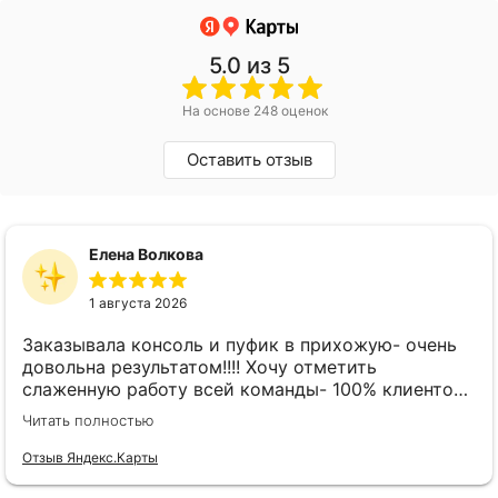
5.0
из 5
На основе 248 оценок
Оставить отзыв
Елена Волкова
1 августа 2026
Заказывала консоль и пуфик в прихожую- очень
довольна результатом!!!! Хочу отметить
слаженную работу всей команды- 100% клиенто
ориентированная команда!!!! При заказе
Читать полностью
внимательно слушают заказчика , что очень
облегчает подбор материала и цвета. Четкая
Отзыв Яндекс.Карты
организация всего процесса- эскиз, согласование,