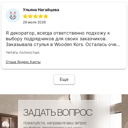
сроки, доставка..... Отличная работа!!!!! Спасибо
Вам!!!!
Ульяна Нагайцева
29 июля 2026
Я декоратор, всегда ответственно подхожу к
выбору подрядчиков для своих заказчиков.
Заказывала стулья в Wooden Kors. Осталась очень
довольна качеством, скоростью исполнения,
Читать полностью
доставкой! А особенно
клиентоориентированностью менеджеров. Все
Отзыв Яндекс.Карты
четко и профессионально. Стулья теперь
украшают один из ресторанов и радуют
удобством гостей! Особенно приятно было то, что
Еще
по запросу выслали образцы тканей обивки и я
смогла на месте подобрать цвет и качество,
сочетающееся с основным текстилем ресторана.
ЗАДАТЬ ВОПРОС
пожалуйста, направьте ваш запрос
по форме, представленной здесь.