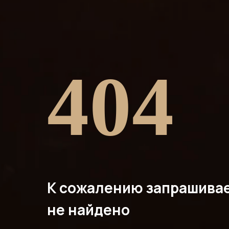
404
К сожалению запрашива
не найдено