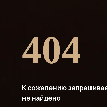
404
К сожалению запрашива
не найдено