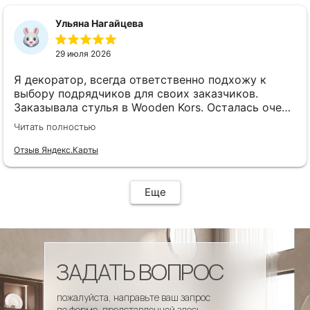
сроки, доставка..... Отличная работа!!!!! Спасибо
Вам!!!!
Ульяна Нагайцева
29 июля 2026
Я декоратор, всегда ответственно подхожу к
выбору подрядчиков для своих заказчиков.
Заказывала стулья в Wooden Kors. Осталась очень
довольна качеством, скоростью исполнения,
Читать полностью
доставкой! А особенно
клиентоориентированностью менеджеров. Все
Отзыв Яндекс.Карты
четко и профессионально. Стулья теперь
украшают один из ресторанов и радуют
удобством гостей! Особенно приятно было то, что
Еще
по запросу выслали образцы тканей обивки и я
смогла на месте подобрать цвет и качество,
сочетающееся с основным текстилем ресторана.
ЗАДАТЬ ВОПРОС
пожалуйста, направьте ваш запрос
по форме, представленной здесь.