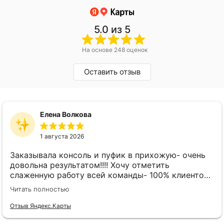
5.0
из 5
На основе 248 оценок
Оставить отзыв
Елена Волкова
1 августа 2026
Заказывала консоль и пуфик в прихожую- очень
довольна результатом!!!! Хочу отметить
слаженную работу всей команды- 100% клиенто
ориентированная команда!!!! При заказе
Читать полностью
внимательно слушают заказчика , что очень
облегчает подбор материала и цвета. Четкая
Отзыв Яндекс.Карты
организация всего процесса- эскиз, согласование,