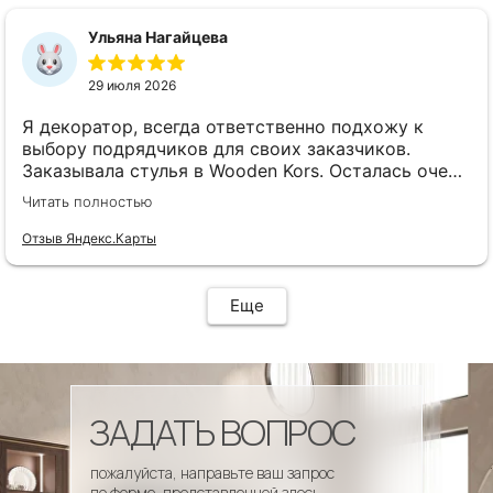
сроки, доставка..... Отличная работа!!!!! Спасибо
Вам!!!!
Ульяна Нагайцева
29 июля 2026
Я декоратор, всегда ответственно подхожу к
выбору подрядчиков для своих заказчиков.
Заказывала стулья в Wooden Kors. Осталась очень
довольна качеством, скоростью исполнения,
Читать полностью
доставкой! А особенно
клиентоориентированностью менеджеров. Все
Отзыв Яндекс.Карты
четко и профессионально. Стулья теперь
украшают один из ресторанов и радуют
удобством гостей! Особенно приятно было то, что
Еще
по запросу выслали образцы тканей обивки и я
смогла на месте подобрать цвет и качество,
сочетающееся с основным текстилем ресторана.
ЗАДАТЬ ВОПРОС
пожалуйста, направьте ваш запрос
по форме, представленной здесь.