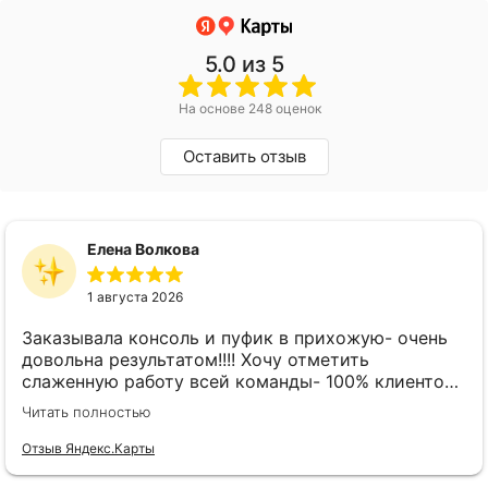
5.0
из 5
На основе 248 оценок
Оставить отзыв
Елена Волкова
1 августа 2026
Заказывала консоль и пуфик в прихожую- очень
довольна результатом!!!! Хочу отметить
слаженную работу всей команды- 100% клиенто
ориентированная команда!!!! При заказе
Читать полностью
внимательно слушают заказчика , что очень
облегчает подбор материала и цвета. Четкая
Отзыв Яндекс.Карты
организация всего процесса- эскиз, согласование,