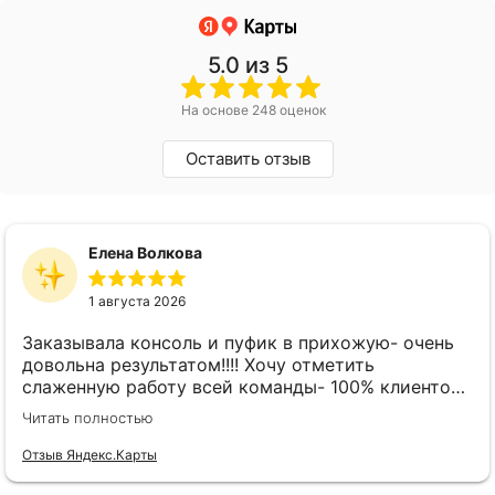
5.0
из 5
На основе 248 оценок
Оставить отзыв
Елена Волкова
1 августа 2026
Заказывала консоль и пуфик в прихожую- очень
довольна результатом!!!! Хочу отметить
слаженную работу всей команды- 100% клиенто
ориентированная команда!!!! При заказе
Читать полностью
внимательно слушают заказчика , что очень
облегчает подбор материала и цвета. Четкая
Отзыв Яндекс.Карты
организация всего процесса- эскиз, согласование,