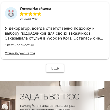
сроки, доставка..... Отличная работа!!!!! Спасибо
Вам!!!!
Ульяна Нагайцева
29 июля 2026
Я декоратор, всегда ответственно подхожу к
выбору подрядчиков для своих заказчиков.
Заказывала стулья в Wooden Kors. Осталась очень
довольна качеством, скоростью исполнения,
Читать полностью
доставкой! А особенно
клиентоориентированностью менеджеров. Все
Отзыв Яндекс.Карты
четко и профессионально. Стулья теперь
украшают один из ресторанов и радуют
удобством гостей! Особенно приятно было то, что
Еще
по запросу выслали образцы тканей обивки и я
смогла на месте подобрать цвет и качество,
сочетающееся с основным текстилем ресторана.
ЗАДАТЬ ВОПРОС
пожалуйста, направьте ваш запрос
по форме, представленной здесь.