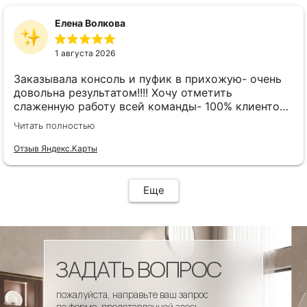
Елена Волкова
1 августа 2026
Заказывала консоль и пуфик в прихожую- очень
довольна результатом!!!! Хочу отметить
слаженную работу всей команды- 100% клиенто
ориентированная команда!!!! При заказе
Читать полностью
внимательно слушают заказчика , что очень
облегчает подбор материала и цвета. Четкая
Отзыв Яндекс.Карты
организация всего процесса- эскиз, согласование,
сроки, доставка..... Отличная работа!!!!! Спасибо
Вам!!!!
Еще
ЗАДАТЬ ВОПРОС
пожалуйста, направьте ваш запрос
по форме, представленной здесь.