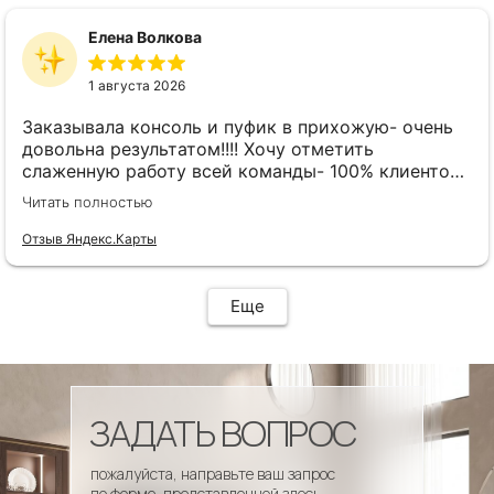
Елена Волкова
1 августа 2026
Заказывала консоль и пуфик в прихожую- очень
довольна результатом!!!! Хочу отметить
слаженную работу всей команды- 100% клиенто
ориентированная команда!!!! При заказе
Читать полностью
внимательно слушают заказчика , что очень
облегчает подбор материала и цвета. Четкая
Отзыв Яндекс.Карты
организация всего процесса- эскиз, согласование,
сроки, доставка..... Отличная работа!!!!! Спасибо
Вам!!!!
Еще
ЗАДАТЬ ВОПРОС
пожалуйста, направьте ваш запрос
по форме, представленной здесь.