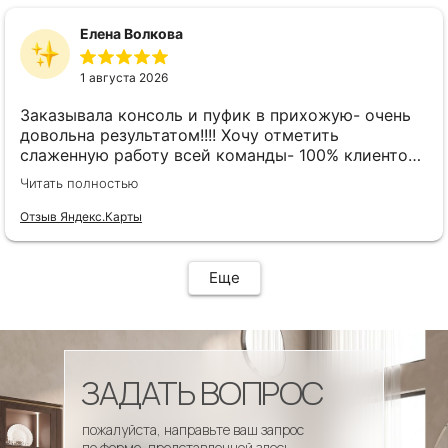
Елена Волкова
1 августа 2026
Заказывала консоль и пуфик в прихожую- очень
довольна результатом!!!! Хочу отметить
слаженную работу всей команды- 100% клиенто
ориентированная команда!!!! При заказе
Читать полностью
внимательно слушают заказчика , что очень
облегчает подбор материала и цвета. Четкая
Отзыв Яндекс.Карты
организация всего процесса- эскиз, согласование,
сроки, доставка..... Отличная работа!!!!! Спасибо
Вам!!!!
Еще
ЗАДАТЬ ВОПРОС
пожалуйста, направьте ваш запрос
по форме, представленной здесь.