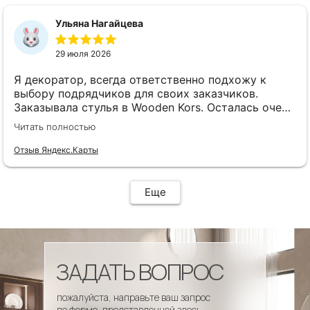
сроки, доставка..... Отличная работа!!!!! Спасибо
Вам!!!!
Ульяна Нагайцева
29 июля 2026
Я декоратор, всегда ответственно подхожу к
выбору подрядчиков для своих заказчиков.
Заказывала стулья в Wooden Kors. Осталась очень
довольна качеством, скоростью исполнения,
Читать полностью
доставкой! А особенно
клиентоориентированностью менеджеров. Все
Отзыв Яндекс.Карты
четко и профессионально. Стулья теперь
украшают один из ресторанов и радуют
удобством гостей! Особенно приятно было то, что
Еще
по запросу выслали образцы тканей обивки и я
смогла на месте подобрать цвет и качество,
сочетающееся с основным текстилем ресторана.
ЗАДАТЬ ВОПРОС
пожалуйста, направьте ваш запрос
по форме, представленной здесь.