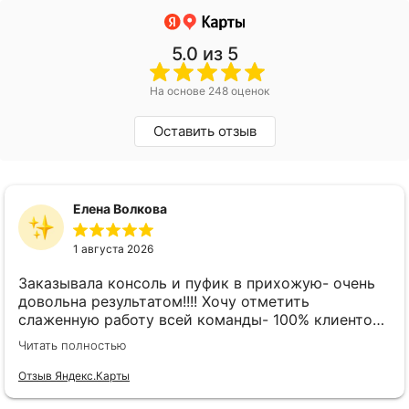
5.0
из 5
На основе 248 оценок
Оставить отзыв
Елена Волкова
1 августа 2026
Заказывала консоль и пуфик в прихожую- очень
довольна результатом!!!! Хочу отметить
слаженную работу всей команды- 100% клиенто
ориентированная команда!!!! При заказе
Читать полностью
внимательно слушают заказчика , что очень
облегчает подбор материала и цвета. Четкая
Отзыв Яндекс.Карты
организация всего процесса- эскиз, согласование,