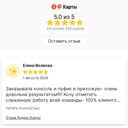
5.0
из 5
На основе 248 оценок
Оставить отзыв
Елена Волкова
1 августа 2026
Заказывала консоль и пуфик в прихожую- очень
довольна результатом!!!! Хочу отметить
слаженную работу всей команды- 100% клиенто
ориентированная команда!!!! При заказе
Читать полностью
внимательно слушают заказчика , что очень
облегчает подбор материала и цвета. Четкая
Отзыв Яндекс.Карты
организация всего процесса- эскиз, согласование,