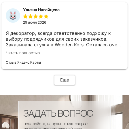
сроки, доставка..... Отличная работа!!!!! Спасибо
Вам!!!!
Ульяна Нагайцева
29 июля 2026
Я декоратор, всегда ответственно подхожу к
выбору подрядчиков для своих заказчиков.
Заказывала стулья в Wooden Kors. Осталась очень
довольна качеством, скоростью исполнения,
Читать полностью
доставкой! А особенно
клиентоориентированностью менеджеров. Все
Отзыв Яндекс.Карты
четко и профессионально. Стулья теперь
украшают один из ресторанов и радуют
удобством гостей! Особенно приятно было то, что
Еще
по запросу выслали образцы тканей обивки и я
смогла на месте подобрать цвет и качество,
сочетающееся с основным текстилем ресторана.
ЗАДАТЬ ВОПРОС
пожалуйста, направьте ваш запрос
по форме, представленной здесь.