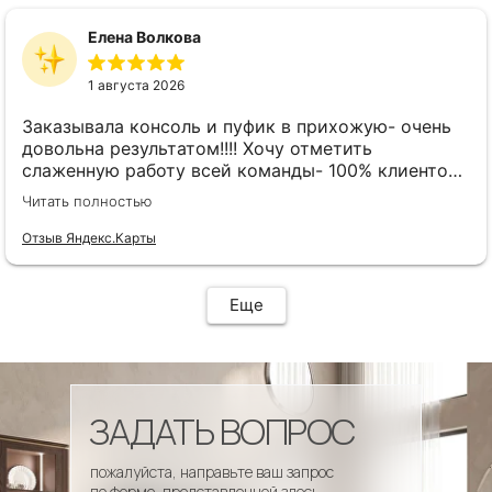
Елена Волкова
1 августа 2026
Заказывала консоль и пуфик в прихожую- очень
довольна результатом!!!! Хочу отметить
слаженную работу всей команды- 100% клиенто
ориентированная команда!!!! При заказе
Читать полностью
внимательно слушают заказчика , что очень
облегчает подбор материала и цвета. Четкая
Отзыв Яндекс.Карты
организация всего процесса- эскиз, согласование,
сроки, доставка..... Отличная работа!!!!! Спасибо
Вам!!!!
Еще
ЗАДАТЬ ВОПРОС
пожалуйста, направьте ваш запрос
по форме, представленной здесь.