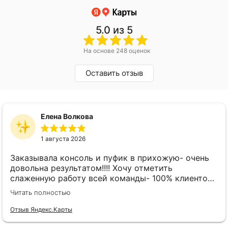
5.0
из 5
На основе 248 оценок
Оставить отзыв
Елена Волкова
1 августа 2026
Заказывала консоль и пуфик в прихожую- очень
довольна результатом!!!! Хочу отметить
слаженную работу всей команды- 100% клиенто
ориентированная команда!!!! При заказе
Читать полностью
внимательно слушают заказчика , что очень
облегчает подбор материала и цвета. Четкая
Отзыв Яндекс.Карты
организация всего процесса- эскиз, согласование,