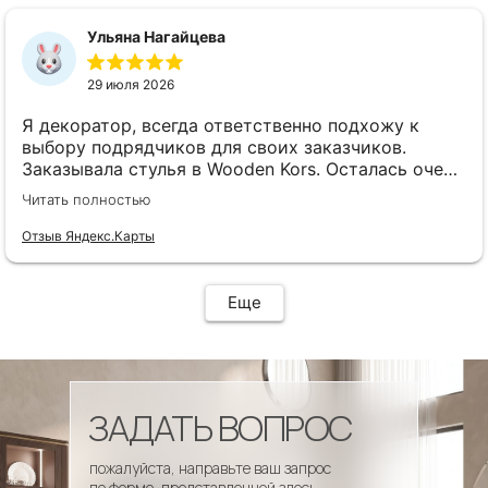
сроки, доставка..... Отличная работа!!!!! Спасибо
Вам!!!!
Ульяна Нагайцева
29 июля 2026
Я декоратор, всегда ответственно подхожу к
выбору подрядчиков для своих заказчиков.
Заказывала стулья в Wooden Kors. Осталась очень
довольна качеством, скоростью исполнения,
Читать полностью
доставкой! А особенно
клиентоориентированностью менеджеров. Все
Отзыв Яндекс.Карты
четко и профессионально. Стулья теперь
украшают один из ресторанов и радуют
удобством гостей! Особенно приятно было то, что
Еще
по запросу выслали образцы тканей обивки и я
смогла на месте подобрать цвет и качество,
сочетающееся с основным текстилем ресторана.
ЗАДАТЬ ВОПРОС
пожалуйста, направьте ваш запрос
по форме, представленной здесь.