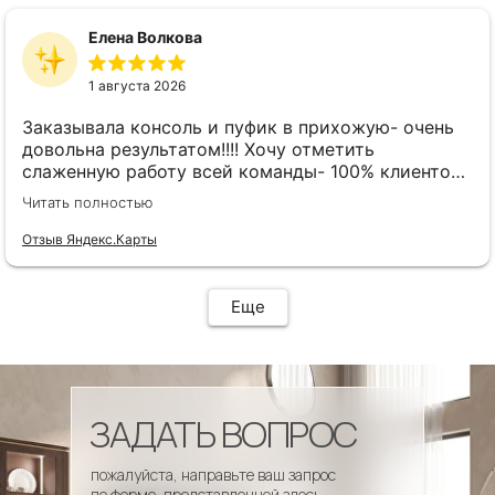
Елена Волкова
1 августа 2026
Заказывала консоль и пуфик в прихожую- очень
довольна результатом!!!! Хочу отметить
слаженную работу всей команды- 100% клиенто
ориентированная команда!!!! При заказе
Читать полностью
внимательно слушают заказчика , что очень
облегчает подбор материала и цвета. Четкая
Отзыв Яндекс.Карты
организация всего процесса- эскиз, согласование,
сроки, доставка..... Отличная работа!!!!! Спасибо
Вам!!!!
Еще
ЗАДАТЬ ВОПРОС
пожалуйста, направьте ваш запрос
по форме, представленной здесь.