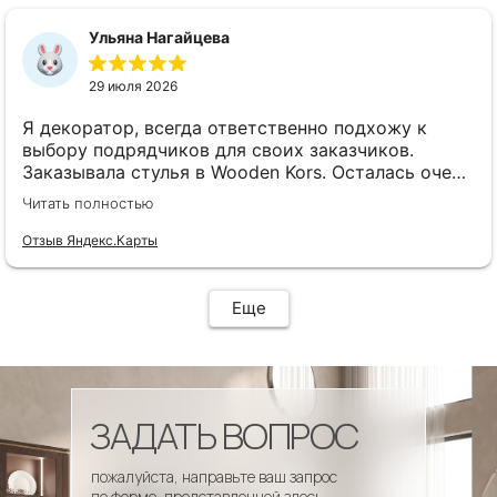
сроки, доставка..... Отличная работа!!!!! Спасибо
Вам!!!!
Ульяна Нагайцева
29 июля 2026
Я декоратор, всегда ответственно подхожу к
выбору подрядчиков для своих заказчиков.
Заказывала стулья в Wooden Kors. Осталась очень
довольна качеством, скоростью исполнения,
Читать полностью
доставкой! А особенно
клиентоориентированностью менеджеров. Все
Отзыв Яндекс.Карты
четко и профессионально. Стулья теперь
украшают один из ресторанов и радуют
удобством гостей! Особенно приятно было то, что
Еще
по запросу выслали образцы тканей обивки и я
смогла на месте подобрать цвет и качество,
сочетающееся с основным текстилем ресторана.
ЗАДАТЬ ВОПРОС
пожалуйста, направьте ваш запрос
по форме, представленной здесь.