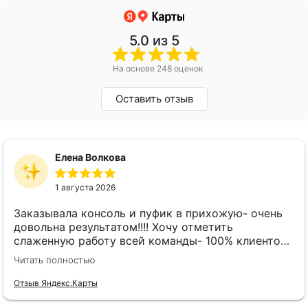
5.0
из 5
На основе 248 оценок
Оставить отзыв
Елена Волкова
1 августа 2026
Заказывала консоль и пуфик в прихожую- очень
довольна результатом!!!! Хочу отметить
слаженную работу всей команды- 100% клиенто
ориентированная команда!!!! При заказе
Читать полностью
внимательно слушают заказчика , что очень
облегчает подбор материала и цвета. Четкая
Отзыв Яндекс.Карты
организация всего процесса- эскиз, согласование,